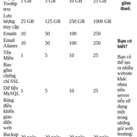
1 GB
5 GB
10 GB
25 GB
gồm
Tooltip
thuế.
text
Lưu
lượng
25 GB
125 GB
250 GB
1000 GB
truy cập
Emails
10
50
100
250
Email
Bạn có
10
50
100
250
Aliases
biết?
Tên
1
5
10
25
Bạn có
Miền
thể tạo
Bao
ra nhiều
gồm
website
chứng
khác
chỉ SSL
nhau
Dữ liệu
trên
1
5
10
25
MySQL
server
Bảng
nếu sử
điều
dụng
khiển
một
giao
trong
diện
những
web
gói web
hosting:
Backup