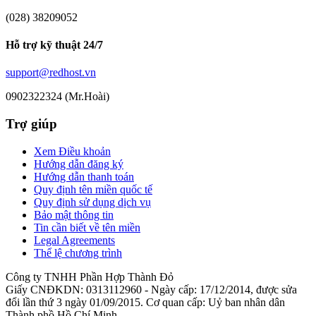
(028) 38209052
Hỗ trợ kỹ thuật 24/7
support@redhost.vn
0902322324 (Mr.Hoài)
Trợ giúp
Xem Điều khoản
Hướng dẫn đăng ký
Hướng dẫn thanh toán
Quy định tên miền quốc tế
Quy định sử dụng dịch vụ
Bảo mật thông tin
Tin cần biết về tên miền
Legal Agreements
Thể lệ chương trình
Công ty TNHH Phần Hợp Thành Đỏ
Giấy CNĐKDN: 0313112960 - Ngày cấp: 17/12/2014, được sửa
đổi lần thứ 3 ngày 01/09/2015. Cơ quan cấp: Uỷ ban nhân dân
Thành phồ Hồ Chí Minh.