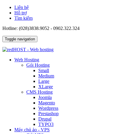
Liên hệ
Hỗ trợ
Tìm kiếm
Hotline: (028)3838.9052 - 0902.322.324
Toggle navigation
Web Hosting
Gói Hosting
Small
Medium
Large
XLarge
CMS Hosting
Joomla
Magento
Wordpress
Prestashop
Drupal
TYPO3
Máy chủ ảo - VPS