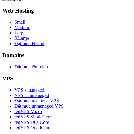
Web Hosting
Small
Medium
Large
XLarge
Đặt mua Hosting
Domains
Đặt mua tên miền
VPS
VPS - managed
VPS - unmanaged
Đặt mua managed VPS
Đặt mua unmanaged VPS
redVPS Micro
redVPS SingleCore
redVPS DualCore
redVPS QuadCore