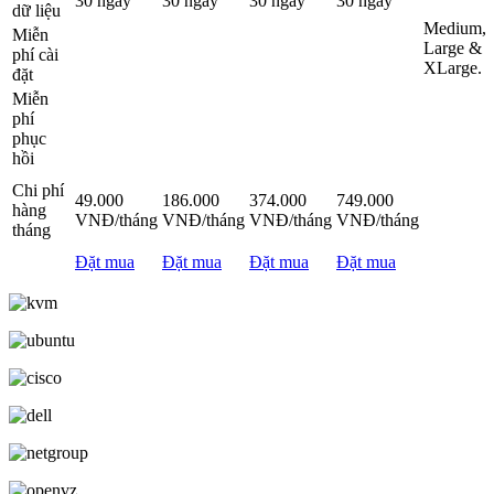
30 ngày
30 ngày
30 ngày
30 ngày
dữ liệu
Medium,
Miễn
Large &
phí cài
XLarge.
đặt
Miễn
phí
phục
hồi
Chi phí
49.000
186.000
374.000
749.000
hàng
VNĐ/tháng
VNĐ/tháng
VNĐ/tháng
VNĐ/tháng
tháng
Đặt mua
Đặt mua
Đặt mua
Đặt mua