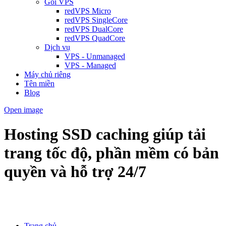
Gói VPS
redVPS Micro
redVPS SingleCore
redVPS DualCore
redVPS QuadCore
Dịch vụ
VPS - Unmanaged
VPS - Managed
Máy chủ riêng
Tên miền
Blog
Open image
Hosting SSD caching giúp tải
trang tốc độ, phần mềm có bản
quyền và hỗ trợ 24/7
Trang chủ