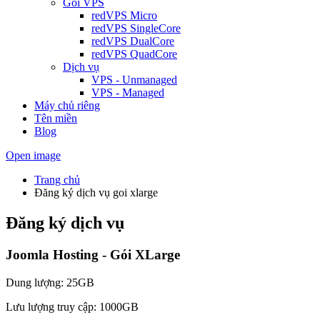
Gói VPS
redVPS Micro
redVPS SingleCore
redVPS DualCore
redVPS QuadCore
Dịch vụ
VPS - Unmanaged
VPS - Managed
Máy chủ riêng
Tên miền
Blog
Open image
Trang chủ
Đăng ký dịch vụ goi xlarge
Đăng ký dịch vụ
Joomla Hosting - Gói XLarge
Dung lượng: 25GB
Lưu lượng truy cập: 1000GB