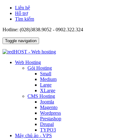
Liên hệ
Hỗ trợ
Tìm kiếm
Hotline: (028)3838.9052 - 0902.322.324
Toggle navigation
Web Hosting
Gói Hosting
Small
Medium
Large
XLarge
CMS Hosting
Joomla
Magento
Wordpress
Prestashop
Drupal
TYPO3
Máy chủ ảo - VPS