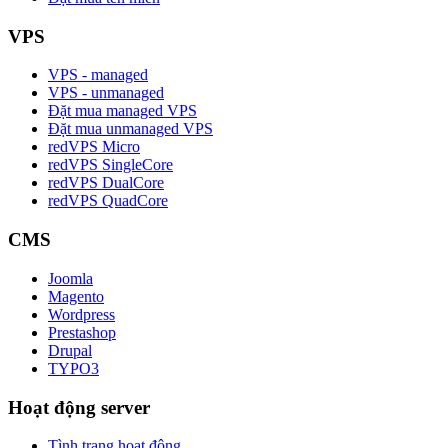
VPS
VPS - managed
VPS - unmanaged
Đặt mua managed VPS
Đặt mua unmanaged VPS
redVPS Micro
redVPS SingleCore
redVPS DualCore
redVPS QuadCore
CMS
Joomla
Magento
Wordpress
Prestashop
Drupal
TYPO3
Hoạt động server
Tình trạng hoạt động