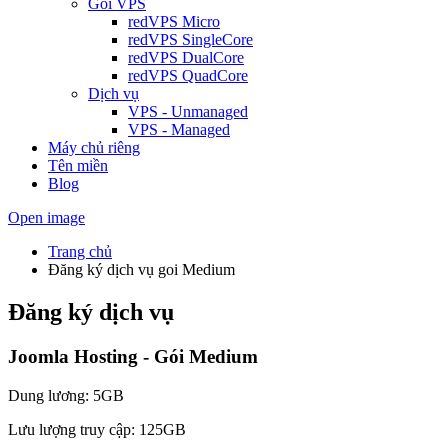
Gói VPS
redVPS Micro
redVPS SingleCore
redVPS DualCore
redVPS QuadCore
Dịch vụ
VPS - Unmanaged
VPS - Managed
Máy chủ riêng
Tên miền
Blog
Open image
Trang chủ
Đăng ký dịch vụ goi Medium
Đăng ký dịch vụ
Joomla Hosting - Gói Medium
Dung lương: 5GB
Lưu lượng truy cập: 125GB