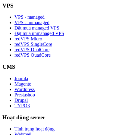
VPS
VPS - managed
VPS - unmanaged
Đặt mua managed VPS
Đặt mua unmanaged VPS
redVPS Micro
redVPS SingleCore
redVPS DualCore
redVPS QuadCore
CMS
Joomla
Magento
Wordpress
Prestashop
Drupal
TYPO3
Hoạt động server
Tình trạng hoạt động
Webmail