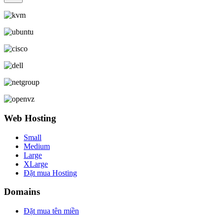
Web Hosting
Small
Medium
Large
XLarge
Đặt mua Hosting
Domains
Đặt mua tên miền