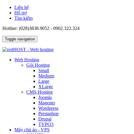
Liên hệ
Hỗ trợ
Tìm kiếm
Hotline: (028)3838.9052 - 0902.322.324
Toggle navigation
Web Hosting
Gói Hosting
Small
Medium
Large
XLarge
CMS Hosting
Joomla
Magento
Wordpress
Prestashop
Drupal
TYPO3
Máy chủ ảo - VPS