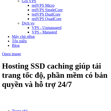
Gói VPS
redVPS Micro
redVPS SingleCore
redVPS DualCore
redVPS QuadCore
Dịch vụ
VPS - Unmanaged
VPS - Managed
Máy chủ riêng
Tên miền
Blog
Open image
Hosting SSD caching giúp tải
trang tốc độ, phần mềm có bản
quyền và hỗ trợ 24/7
Trang chủ