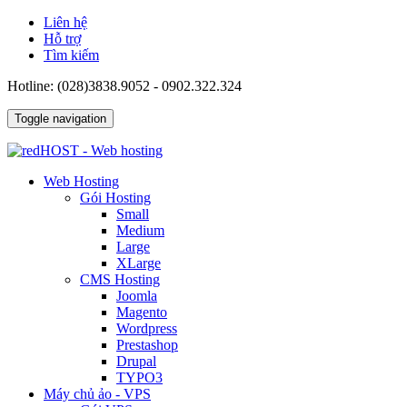
Liên hệ
Hỗ trợ
Tìm kiếm
Hotline: (028)3838.9052 - 0902.322.324
Toggle navigation
Web Hosting
Gói Hosting
Small
Medium
Large
XLarge
CMS Hosting
Joomla
Magento
Wordpress
Prestashop
Drupal
TYPO3
Máy chủ ảo - VPS