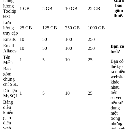
chưa
Dung
bao
lượng
1 GB
5 GB
10 GB
25 GB
gồm
Tooltip
thuế.
text
Lưu
lượng
25 GB
125 GB
250 GB
1000 GB
truy cập
Emails
10
50
100
250
Email
Bạn có
10
50
100
250
Aliases
biết?
Tên
1
5
10
25
Bạn có
Miền
thể tạo
Bao
ra nhiều
gồm
website
chứng
khác
chỉ SSL
nhau
Dữ liệu
trên
1
5
10
25
MySQL
server
Bảng
nếu sử
điều
dụng
khiển
một
giao
trong
diện
những
web
gói web