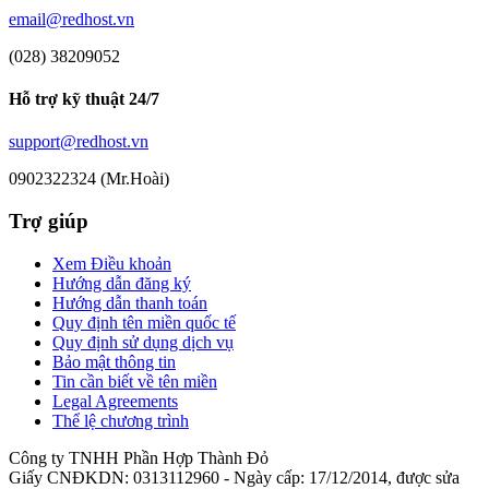
email@redhost.vn
(028) 38209052
Hỗ trợ kỹ thuật 24/7
support@redhost.vn
0902322324 (Mr.Hoài)
Trợ giúp
Xem Điều khoản
Hướng dẫn đăng ký
Hướng dẫn thanh toán
Quy định tên miền quốc tế
Quy định sử dụng dịch vụ
Bảo mật thông tin
Tin cần biết về tên miền
Legal Agreements
Thể lệ chương trình
Công ty TNHH Phần Hợp Thành Đỏ
Giấy CNĐKDN: 0313112960 - Ngày cấp: 17/12/2014, được sửa