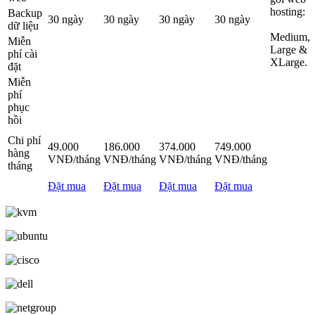
hosting:
Backup
30 ngày
30 ngày
30 ngày
30 ngày
dữ liệu
Medium,
Miễn
Large &
phí cài
XLarge.
đặt
Miễn
phí
phục
hồi
Chi phí
49.000
186.000
374.000
749.000
hàng
VNĐ/tháng
VNĐ/tháng
VNĐ/tháng
VNĐ/tháng
tháng
Đặt mua
Đặt mua
Đặt mua
Đặt mua