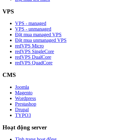
VPS
VPS - managed
VPS - unmanaged
Đặt mua managed VPS
Đặt mua unmanaged VPS
redVPS Micro
redVPS SingleCore
redVPS DualCore
redVPS QuadCore
CMS
Joomla
Magento
Wordpress
Prestashop
Drupal
TYPO3
Hoạt động server
Tình trạng hoạt động