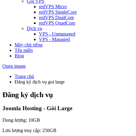
Gói VPS
redVPS Micro
redVPS SingleCore
redVPS DualCore
redVPS QuadCore
Dịch vụ
VPS - Unmanaged
VPS - Managed
Máy chủ riêng
Tên miền
Blog
Open image
Trang chủ
Đăng ký dịch vụ goi large
Đăng ký dịch vụ
Joomla Hosting - Gói Large
Dung lượng: 10GB
Lưu lượng truy cập: 250GB