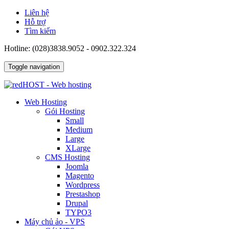
Liên hệ
Hỗ trợ
Tìm kiếm
Hotline: (028)3838.9052 - 0902.322.324
Toggle navigation
Web Hosting
Gói Hosting
Small
Medium
Large
XLarge
CMS Hosting
Joomla
Magento
Wordpress
Prestashop
Drupal
TYPO3
Máy chủ ảo - VPS